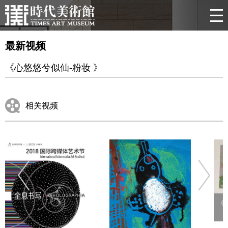
最新视频
《心悠悠兮似仙-粉妆 》
相关视频
《