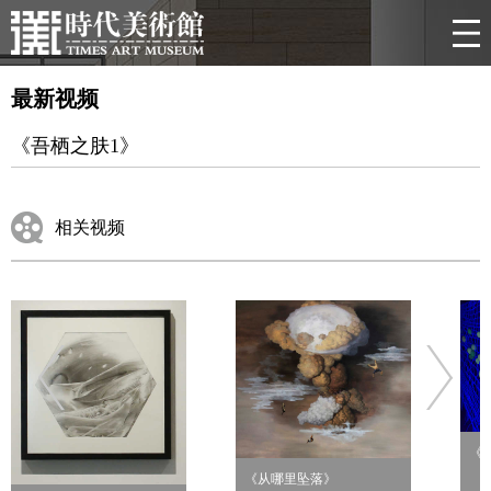
最新视频
《吾栖之肤1》
相关视频
《
《从哪里坠落》