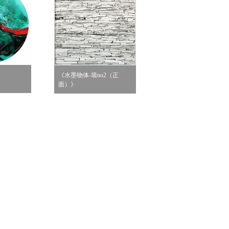
《水墨物体-墙no2（正
面）》
《无题6》