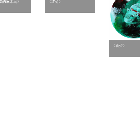
膀的啄木鸟》
《红荷》
《新娘》