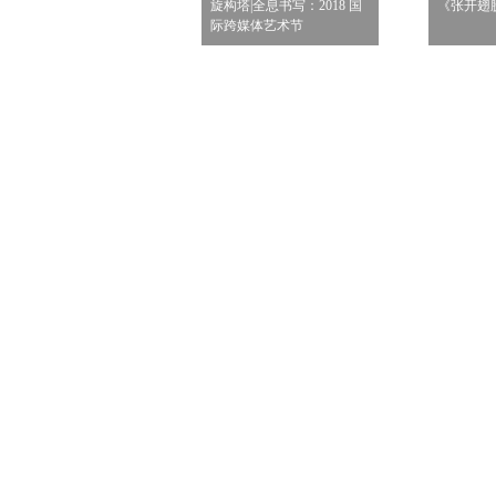
印记》 经文系列作品
旋构塔|全息书写：2018 国
《张开翅
局部）
际跨媒体艺术节