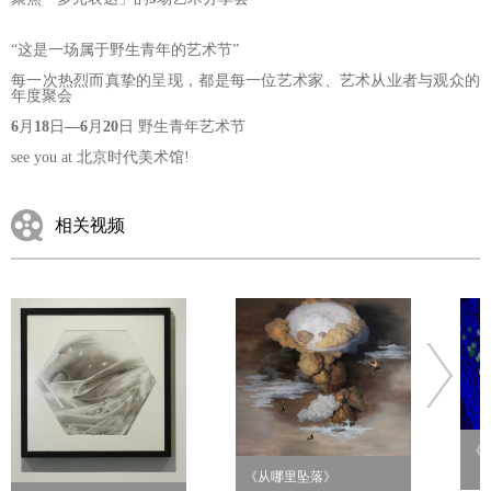
“这是一场属于野生青年的艺术节”
每一次热烈而真挚的呈现，
都是每一位艺术家、艺术从业者与观众的
年度聚会
6
月
18
日
—
6
月
20
日 野生青年艺术节
see you at 北京时代美术馆!
相关视频
《
《从哪里坠落》