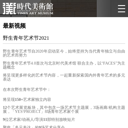
最新视频
野生青年艺术节2021
野生青年艺术节自2020年启动至今，始终坚持为当代青年独立与自由
的艺术而努力
野生青年艺术节4.0首次与北京时代美术馆 联合主办，以“FACES”为主
题概念
将呈现更多样化的艺术节内容，一起重新探索国内外青年艺术的多元
表达
在本次野生青年艺术节中：
将呈现
150+
艺术家独立内容
12
个艺术展览板块，其中包含一场艺术节主题展，3场画廊/机构主题
展，「YES!PROJECT」8场青年艺术家个展
9
位艺术家
/
动画人
/
导演
11
部特别放映短片
聚焦「多元表达」的
9
场艺术分享会