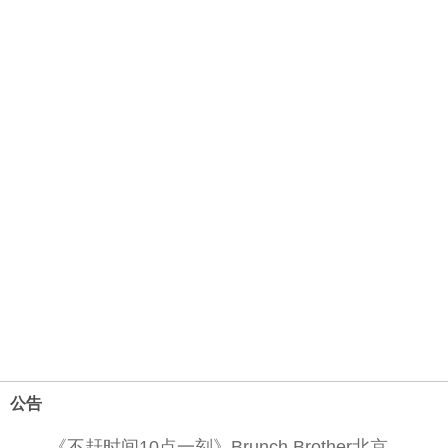
公告
《不赶时间10点一刻》Brunch Brother北京