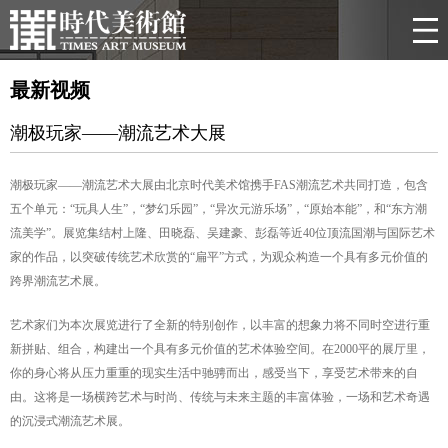
最新视频
潮极玩家——潮流艺术大展
潮极玩家——潮流艺术大展由北京时代美术馆携手FAS潮流艺术共同打造，包含
五个单元：“玩具人生”，“梦幻乐园”，“异次元游乐场”，“原始本能”，和“东方潮
流美学”。展览集结村上隆、田晓磊、吴建豪、彭磊等近40位顶流国潮与国际艺术
家的作品，以突破传统艺术欣赏的“扁平”方式，为观众构造一个具有多元价值的
跨界潮流艺术展。
艺术家们为本次展览进行了全新的特别创作，以丰富的想象力将不同时空进行重
新拼贴、组合，构建出一个具有多元价值的艺术体验空间。在2000平的展厅里，
你的身心将从压力重重的现实生活中驰骋而出，感受当下，享受艺术带来的自
由。这将是一场横跨艺术与时尚、传统与未来主题的丰富体验，一场和艺术奇遇
的沉浸式潮流艺术展。