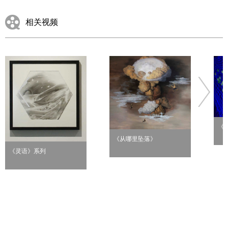
相关视频
《
《从哪里坠落》
《灵语》系列