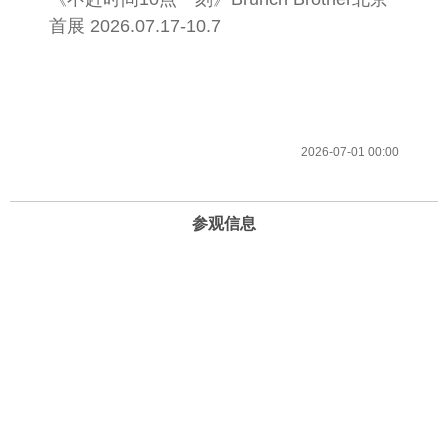
首展 2026.07.17-10.7
2026-07-01 00:00
参观信息
开放时间
周一至周日 10:00-22:00 （21:30停止进场）
地址
北京市海淀区复兴路69号华熙LIVE·五棵松
电话和邮箱
13240806818（客服）
info@timesartmuseum.com