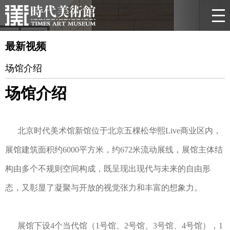
最新视频
场馆介绍
场馆介绍
北京时代美术馆新馆位于北京五棵松华熙
Live
商业区内，
展馆建筑面积约
6000
平方米，约
672
米流动展线，展馆主体结
构由多个不规则空间构成，既呈现出现代与未来的自由形
态，又彰显了凝聚与开放的视觉张力和丰富的想象力。
展馆下设
4
个当代馆（
1
号馆、
2
号馆、
3
号馆、
4
号馆）
，
1