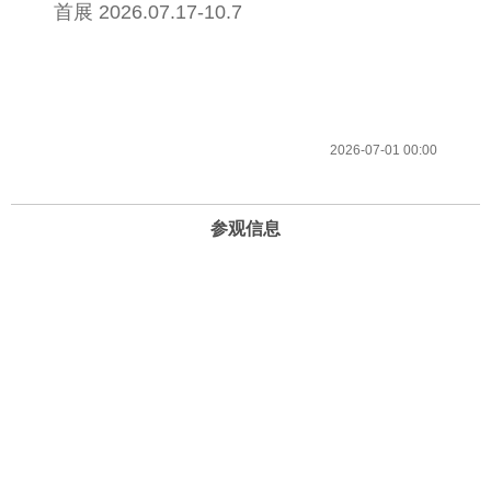
首展 2026.07.17-10.7
2026-07-01 00:00
参观信息
开放时间
周一至周日 10:00-22:00 （21:30停止进场）
地址
北京市海淀区复兴路69号华熙LIVE·五棵松
电话和邮箱
13240806818（客服）
info@timesartmuseum.com