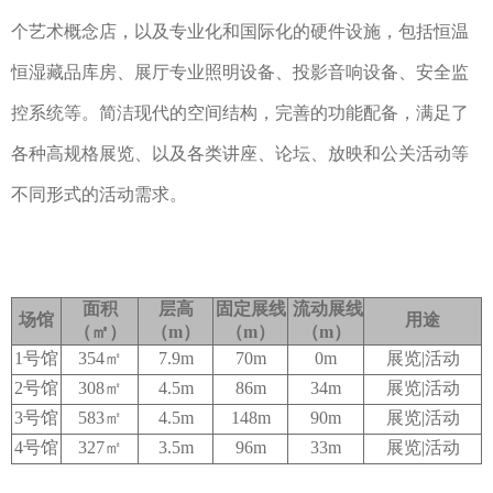
个艺术概念店
，以及专业化和国际化的硬件设施，包括恒温
恒湿藏品库房、展厅专业照明设备、投影音响设备、安全监
控系统等。简洁现代的空间结构，完善的功能配备，满足了
各种高规格展览、以及各类讲座、论坛、放映和公关活动等
不同形式的活动需求。
面积
层高
固定展线
流动展线
场馆
用途
（㎡）
（m）
（m）
（m）
1号馆
354㎡
7.9m
70m
0m
展览|活动
2号馆
308㎡
4.5m
86m
34m
展览|活动
3号馆
583㎡
4.5m
148m
90m
展览|活动
4号馆
327㎡
3.5m
96m
33m
展览|活动