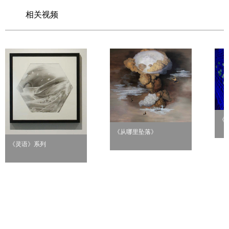
相关视频
《
《从哪里坠落》
《灵语》系列