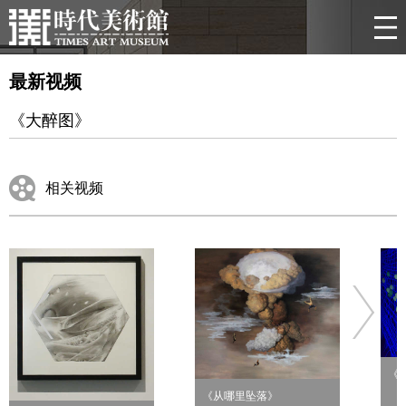
最新视频
《大醉图》
相关视频
《
《从哪里坠落》