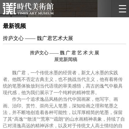
最新视频
抟庐文心 —— 魏广君艺术大展
抟
庐文心 —— 魏 广 君 艺 术 大 展
展览新闻稿
魏广君，一个传统水墨的经营者，新文人水墨的实践
者。他既不否定古典主义，也不挑战当代主义，他有着将传
统的笔墨体验放到当代语境的审美感悟，高古的逸气中极具
现代感，他为我们展示了一个纯粹的精神世界。
作为一个追求逸品风格的当代中国画家，他写字、画
画、治印、赏竹、崇尚元人笔墨，深知绘画之理和笔墨之
法，并不断地创造着各种可能性，以浑厚精简的笔墨，保留
了其“高逸”“散淡”“荒寒”“疏朗”的山水画精神表象，持续了自
己对清逸高远的精神诉求，以及对于传统文人高士情结的自