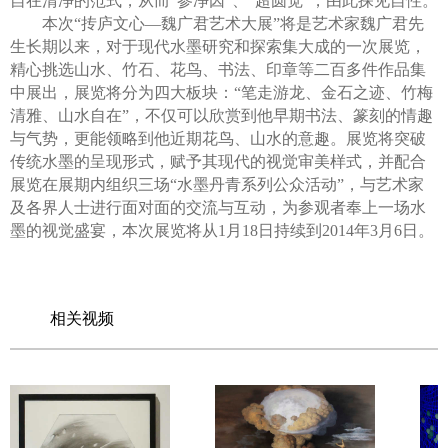
自在清净的范式，从而“参净因”、“超圆觉”，由此探见自性。
本次“抟庐文心—魏广君艺术大展”将是艺术家魏广君先
生长期以来，对于现代水墨研究和探索集大成的一次展览，
精心挑选山水、竹石、花鸟、书法、印章等二百多件作品集
中展出，展览将分为四大板块：“笔走游龙、金石之迹、竹梅
清雅、山水自在”，不仅可以欣赏到他早期书法、篆刻的情趣
与气势，更能领略到他近期花鸟、山水的意趣。展览将突破
传统水墨的呈现形式，赋予其现代的视觉审美样式，并配合
展览在展期内组织三场“水墨丹青系列公众活动”，与艺术家
及各界人士进行面对面的交流与互动，为参观者奉上一场水
墨的视觉盛宴，本次展览将从1月18日持续到2014年3月6日。
相关视频