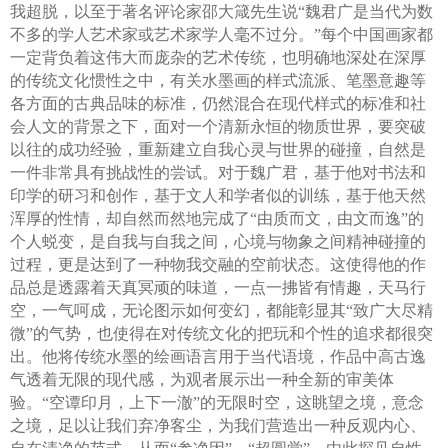
我超脱，以至于著名评论家邵大箴先生说“魏君广是当代为数
不多的学人艺术家或艺术家学人毫不过分。”每个中国画家都
一定背负着这伟大而庞杂的艺术传统，也明确地深处在深厚
的传统文化惯性之中，有关水墨画的样式流派、笔墨意趣等
各方面的古典品味的标准，仍然混合在现代样式的标准和社
会人文的背景之下，面对一个清新永恒的物质世界，要突破
以往的成功经验，重新建立自我心灵与世界的碰撞，自然是
一件非常具有挑战性的尝试。对于魏广君，基于他对书法和
印学的研习和创作，基于文人和学者似的训练，基于他天然
浑厚的性情，却自然而然地完成了“由质而文，由文而逸”的
个人蜕变，是自我与自我之间，心境与物象之间精神碰撞的
过程，更是达到了一种物我交融的空前状态。这使得他的作
品总是透露着天真冥顽的味道，一点一拂皆有情趣，天马行
空，一气呵成，无论图示如何变幻，都能彰显其“致广大尽精
微”的气势，也使得在对传统文化的把玩和个性的追求都很突
出。他将传统水墨的绘画语言用于当代语境，作品中高古逸
气透着无限的现代感，为观者展示出一种全新的审美体
验。“空谭印月，上下一澈”的无限时空，这眺望之境，意念
之境，足以让我们弃净客尘，为我们营造出一种反观内心、