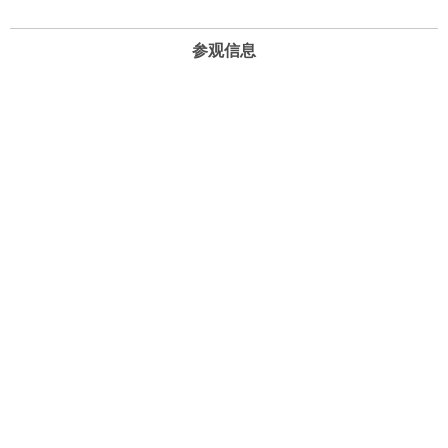
参观信息
开放时间
周一至周日 10:00-22:00 （21:30停止进场）
地址
北京市海淀区复兴路69号华熙LIVE·五棵松
电话和邮箱
13240806818（客服）
info@timesartmuseum.com
Copyright © 2016北京时代美术馆 All Right Reserved
京ICP备14008817号-1
Powered by kbyun.com
技术支持：快帮云