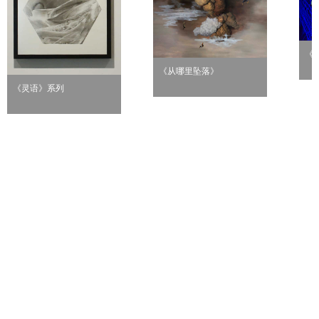
《
《从哪里坠落》
《灵语》系列