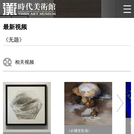
最新视频
《无题》
相关视频
《
《从哪里坠落》