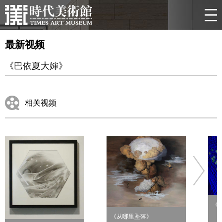
最新视频
《巴依夏大婶》
相关视频
《
《从哪里坠落》