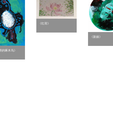
《红荷》
《新娘》
膀的啄木鸟》