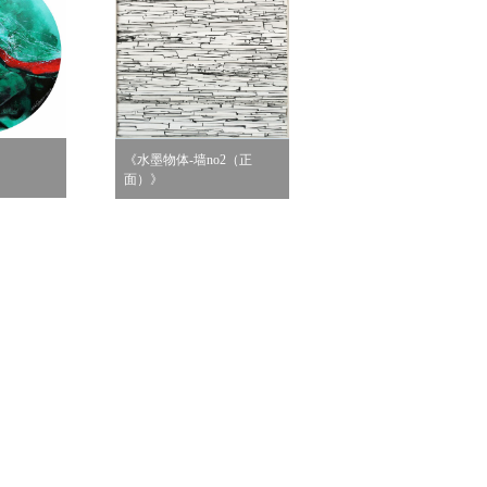
《水墨物体-墙no2（正
面）》
《无题6》