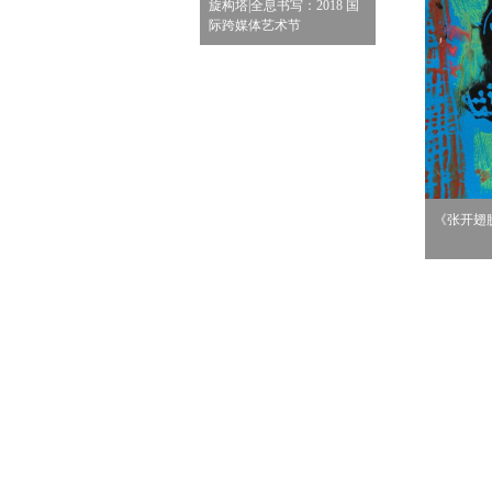
印记》 经文系列作品
旋构塔|全息书写：2018 国
局部）
际跨媒体艺术节
《张开翅