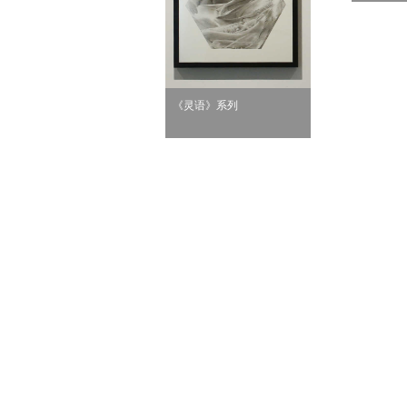
《灵语》系列
无题6》