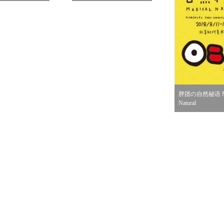
胖团の自然秘语 Ma
Natural