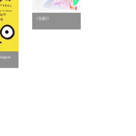
《无题5》
《桌边女孩》
gical