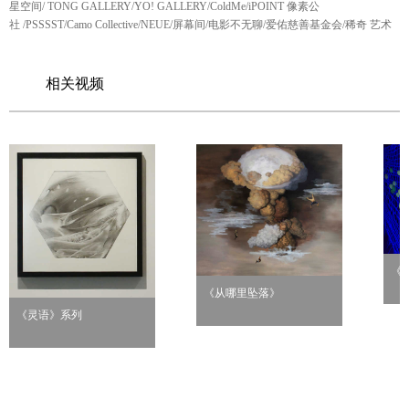
星空间/ TONG GALLERY/YO! GALLERY/ColdMe/iPOINT 像素公
社 /PSSSST/Camo Collective/NEUE/屏幕间/电影不无聊/爱佑慈善基金会/稀奇 艺术
相关视频
《
《从哪里坠落》
《灵语》系列