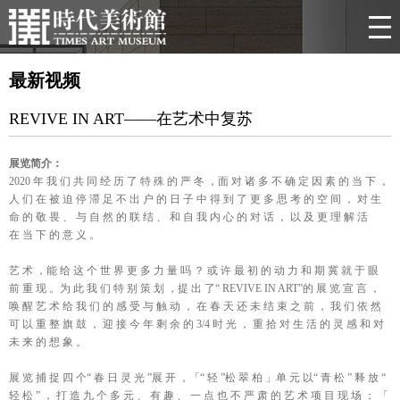
最新视频
REVIVE IN ART——在艺术中复苏
展览简介：
2020 年 我 们 共 同 经 历 了 特 殊 的 严 冬 ，面 对 诸 多 不 确 定 因 素 的 当 下 ，
人 们 在 被 迫 停 滞 足 不 出 户 的 日 子 中 得 到 了 更 多 思 考 的 空 间 ， 对 生
命 的 敬 畏 、 与 自 然 的 联 结 、 和 自 我 内 心 的 对 话 ， 以 及 更 理 解 活
在 当 下 的 意 义 。
艺 术 ，能 给 这 个 世 界 更 多 力 量 吗 ？ 或 许 最 初 的 动 力 和 期 冀 就 于 眼
前 重 现 。为 此 我 们 特 别 策 划 ，提 出 了“ REVIVE IN ART”的 展 览 宣 言 ，
唤 醒 艺 术 给 我 们 的 感 受 与 触 动 ， 在 春 天 还 未 结 束 之 前 ， 我 们 依 然
可 以 重 整 旗 鼓 ， 迎 接 今 年 剩 余 的 3/4 时 光 ， 重 拾 对 生 活 的 灵 感 和 对
未 来 的 想 象 。
展 览 捕 捉 四 个“ 春 日 灵 光 ”展 开 ，「“ 轻 ”松 翠 柏 」单 元 以“ 青 松 ” 释 放 “
轻 松 ” ， 打 造 九 个 多 元 、 有 趣 、 一 点 也 不 严 肃 的 艺 术 项 目 现 场 ； 「