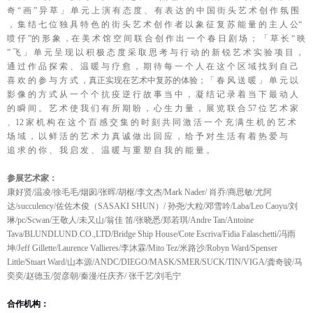
奇 “ 画 ” 异 草 」 单 元 上 演 有 态 度 、 有 表 达 的 中 国 街 头 艺 术 创 作 氛 围
， 集 结 七 位 独 具 特 色 的 街 头 艺 术 创 作 者 以 象 征 复 苏 能 量 的 主 人 公“
喷 仔 ”的 形 象 ，在 美 术 馆 空 间 联 合 创 作 出 一 个 春 日 剧 场 ； 「 草 长 “ 映
” 飞 」 单 元 呈 现 以 积 极 态 度 采 取 思 考 与 行 动 的 新 锐 艺 术 实 验 项 目 ，
通 过 作 品 探 索 、 温 暖 与 疗 愈 ， 期 待 每 一 个 人 在 这 个 区 域 找 到 自 己
喜 欢 的 参 与 方 式 ，真正实现在艺术中复苏的体验；「 春 风 送 暖 」 单 元 以
影 像 的 方 式 从 一 个 个 抗 疫 逆 行 故 事 当 中 ， 凝 结 记 录 着 当 下 最 动 人
的 瞬 间 。 艺 术 使 我 们 有 所 期 盼 ， 心 生 力 量 ， 展 览 联 合 57 位 艺 术 家
、12 家 机 构 在 这 个 百 感 交 集 的 时 刻 共 同 激 活 一 个 充 满 生 机 的 艺 术
场 域 ， 以 鲜 活 的 艺 术 力 真 诚 做 出 回 应 ， 给 予 对 生 活 有 着 热 爱 与
追 求 的 你 、 我 启 发 、 温 暖 与 重 塑 自 我 的 能 量 。
参展艺术家：
康好贤/温凌/徐毛毛/烟囱/张晖/胡枢/李文杰/Mark Nader/ 肖乔/商思敏/尤阿
达/succulency/佐佐木俊（SASAKI SHUN）/ 孙尧/大粒/邓雪吟/Laba/Leo Caoyu/刘
琳/pc/Scwan/王敬人/未又山/翁佳 笛/张晓悉/郑若琪/Andre Tan/Antoine
Tava/BLUNDLUND.CO.,LTD/Bridge Ship House/Cote Escriva/Fidia Falaschetti/冯雨
坤/Jeff Gillette/Laurence Vallieres/李沐霖/Mito Tez/米路沙/Robyn Ward/Spenser
Little/Stuart Ward/山本源/ANDC/DIEGO/MASK/SMER/SUCK/TIN/VIGA/龚奇骏/马
奕奕/赵德玉/贺彦朝/秦漫/任庆齐/ 张千艺/刘毛宁
合作机构：