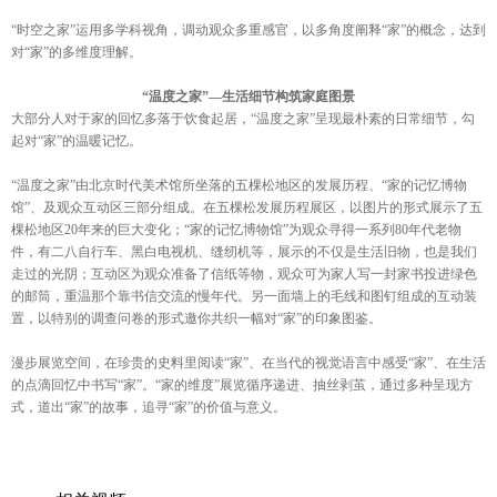
“时空之家”运用多学科视角，调动观众多重感官，以多角度阐释“家”的概念，达到
对“家”的多维度理解。
“温度之家”—生活细节构筑家庭图景
大部分人对于家的回忆多落于饮食起居，“温度之家”呈现最朴素的日常细节，勾
起对“家”的温暖记忆。
“温度之家”由北京时代美术馆所坐落的五棵松地区的发展历程、“家的记忆博物
馆”、及观众互动区三部分组成。在五棵松发展历程展区，以图片的形式展示了五
棵松地区20年来的巨大变化；“家的记忆博物馆”为观众寻得一系列80年代老物
件，有二八自行车、黑白电视机、缝纫机等，展示的不仅是生活旧物，也是我们
走过的光阴；互动区为观众准备了信纸等物，观众可为家人写一封家书投进绿色
的邮筒，重温那个靠书信交流的慢年代。另一面墙上的毛线和图钉组成的互动装
置，以特别的调查问卷的形式邀你共织一幅对“家”的印象图鉴。
漫步展览空间，在珍贵的史料里阅读“家”、在当代的视觉语言中感受“家”、在生活
的点滴回忆中书写“家”。“家的维度”展览循序递进、抽丝剥茧，通过多种呈现方
式，道出“家”的故事，追寻“家”的价值与意义。