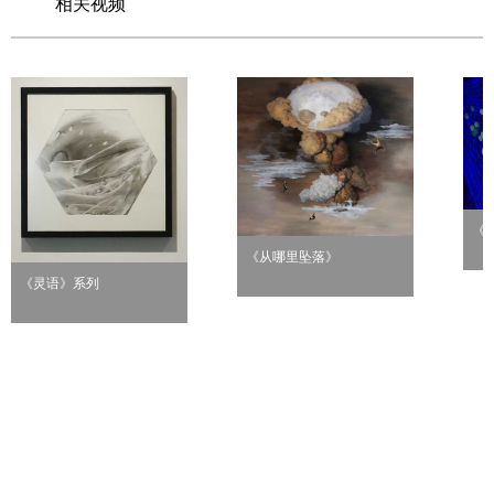
相关视频
《
《从哪里坠落》
《灵语》系列