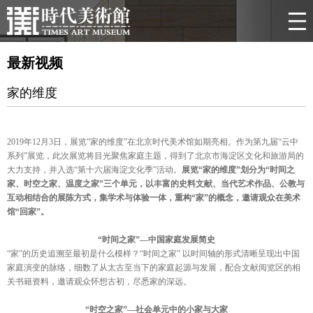
最新视频
家的维度
2019
年12月3日，展览“家的维度”在北京时代美术馆如期亮相。作为第九届“云中
系列”展览，此次展览将目光聚焦家庭主题，得到了北京市海淀区文化和旅游局的
大力支持，并入选“第十六届海淀文化季”活动。
展览“家的维度”划分为“时间之
家、时空之家、温度之家”三个单元，以丰富的史料文献、当代艺术作品、公教与
互动相结合的展陈方式，集学术与体验一体，重构“家”的概念，邀请观众在美术
馆“回家”。
“时间之家”—中国家庭发展简史
“家”的历史追溯至最初是什么模样？“时间之家” 以时间轴的形式清晰呈现出中国
家庭演变的脉络，细数了从太古至当下的家庭起源与发展，配合文献阅览区的相
关书籍资料，邀请观众怀想古初，尽悉家的深远。
“时空之家”—社会单元中的小家与大家