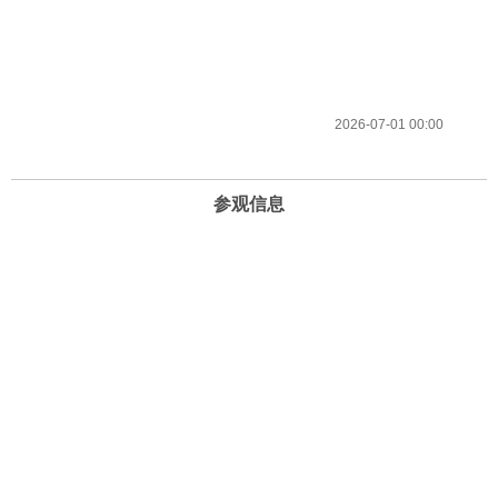
2026-07-01 00:00
参观信息
开放时间
周一至周日 10:00-22:00 （21:30停止进场）
地址
北京市海淀区复兴路69号华熙LIVE·五棵松
电话和邮箱
13240806818（客服）
info@timesartmuseum.com