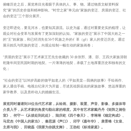
俯瞰历史之后，展览将目光着眼于具体的人、事、物。通过物质文献资料探
究“家”的历史价值和精神影响。“时空之家”单元由“家族的变迁、房屋的变迁、社
会的变迁”三个部分展开。
变迁即进化，要见河水，也要知其源流。以史为鉴，通过对重要史实的梳理，让
观众对社会变革与发展有了更加深刻的认知。“家族的变迁”展示了中国大姓之一
的“王”姓家族，和已经消失在56个民族之外的亻革（gě）家人的变迁历史。通过
展示姓氏与民族的变迁，向观众绘制一幅生动的家族画卷；
“房屋的变迁”展示了艺术家王艺先生收藏的 50 余张邢、潘、邵、王四大家族清朝
乾隆年间至民国时期的地契。一片薄薄的地契，承载了土地厚重历史和独有的文
化；
“社会的变迁”以98岁高龄的饶平如老人的《平如美棠—我俩的故事》手绘画作、
家人通信手稿、电视台纪录片为开篇，尽述其祖荫庇佑的家族故事、悠远厚重的
家学教养、以及质朴动人的婚姻生活。
展览同时邀请到10位当代艺术家，从绘画、摄影、装置、声音、影像、多媒体等
介质入手，从艺术家的角度勾勒出家的维度。其中有艺术家戴丹丹《矩阵之祷告
室》、何守一《从彼处到此处》、陆庆屹《四个春天》、李琳琳《稳定构成》、
马宏杰《中国人的家当》、秦思源《声口》、邱宇《嘉年华》、唐景锋《女皇、
主席与我》、田晓磊《我要为你跳支舞》、王劲松《标准家庭》。