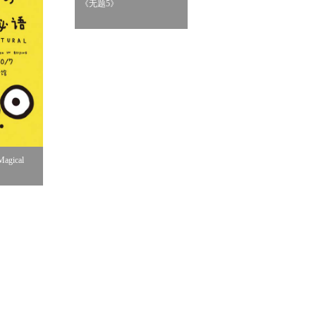
《无题5》
《桌边女孩》
gical