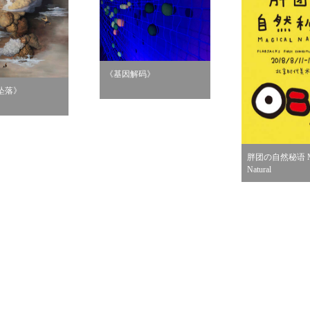
《基因解码》
坠落》
胖团の自然秘语 Ma
Natural