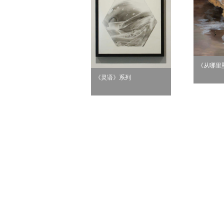
《从哪里
《灵语》系列
无题6》