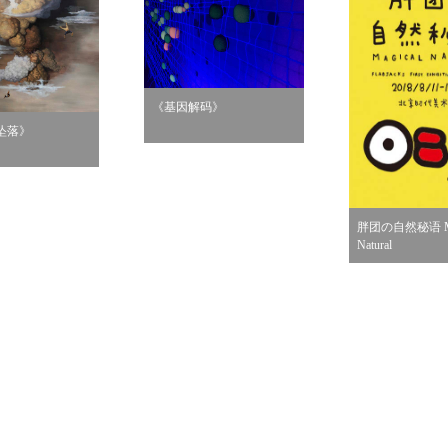
《基因解码》
坠落》
胖团の自然秘语 Ma
Natural