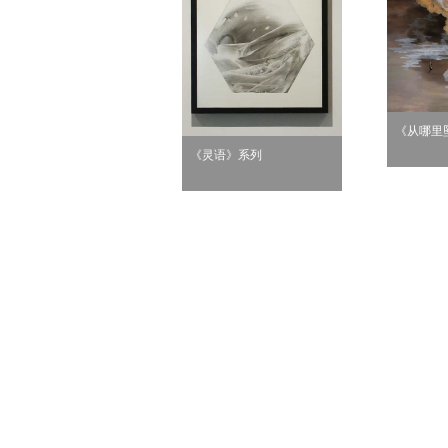
《从哪里
《灵语》系列
无题6》