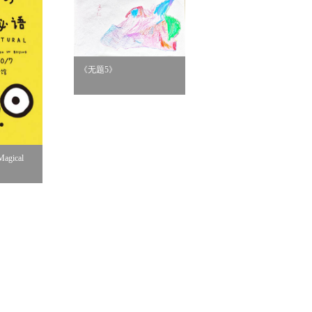
《无题5》
《桌边女孩》
gical