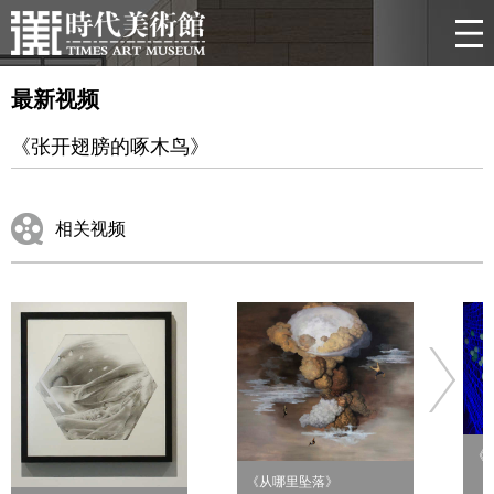
最新视频
《张开翅膀的啄木鸟》
相关视频
《
《从哪里坠落》