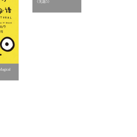
《无题5》
《桌边女孩》
gical