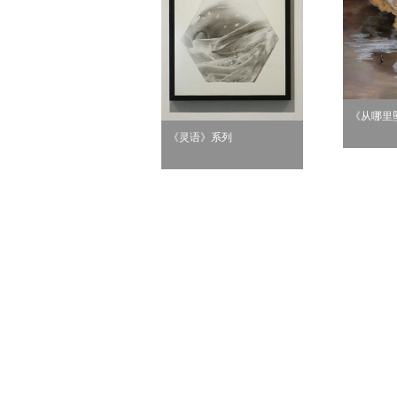
《从哪里
《灵语》系列
无题6》