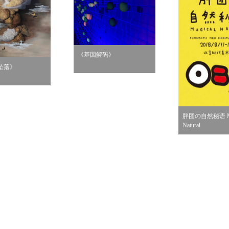
《基因解码》
坠落》
胖团の自然秘语 Ma
Natural