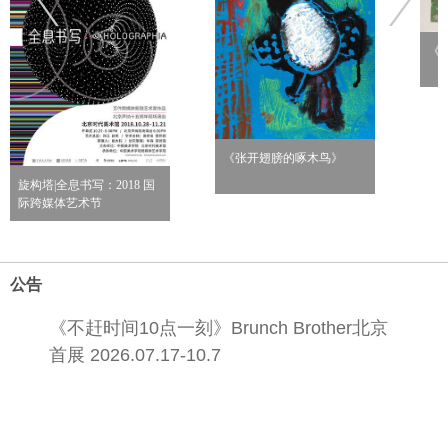
《
《张开翅膀的啄木鸟》
旋构塔|全息书写：2018 国
际跨媒体艺术节
公告
《不赶时间10点一刻》Brunch Brother北京
首展 2026.07.17-10.7