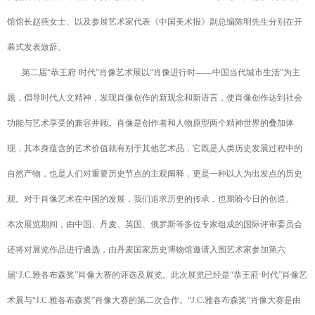
馆馆长赵燕女士、以及参展艺术家代表《中国美术报》副总编陈明先生分别在开
幕式发表致辞。
第二届“恭王府·时代”肖像艺术展以“肖像进行时——中国当代城市生活”为主
题，倡导时代人文精神，发现肖像创作的新观念和新语言，使肖像创作达到社会
功能与艺术享受的兼容并顾。肖像是创作者和人物原型两个精神世界的叠加体
现，其本身蕴含的艺术价值就有别于其他艺术品，它既是人类历史发展过程中的
自然产物，也是人们对重要历史节点的主观阐释，更是一种以人为出发点的历史
观。对于肖像艺术在中国的发展，我们追求历史的传承，也期盼今日的创造。
本次展览期间，由中国、丹麦、英国、俄罗斯等多位专家组成的国际评审委员会
还将对展览作品进行遴选，由丹麦国家历史博物馆邀请入围艺术家参加第六
届“J.C.雅各布森奖”肖像大赛的评选及展览。此次展览已经是“恭王府·时代”肖像艺
术展与“J.C.雅各布森奖”肖像大赛的第二次合作。“J.C.雅各布森奖”肖像大赛是由