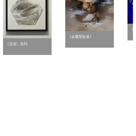
《
《从哪里坠落》
《灵语》系列