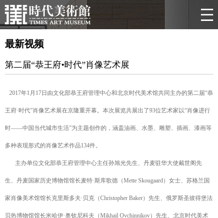
最新视频
第二届“恭王府•时代”肖像艺术展
2017年1月17日由文化部恭王府管理中心和北京时代美术馆共同主办的第二届“恭
王府·时代”肖像艺术展在京隆重开幕。本次展览共展出了93位艺术家以“肖像进行
时——中国当代城市生活”为主题创作的，涵盖油画、水墨、雕塑、插画、漆画等
多种表现形式的肖像艺术作品134件。
主办单位文化部恭王府管理中心主任孙旭光先生、丹麦驻华大使戴世阁先
生、丹麦国家历史博物馆馆长麦特·斯库歌德（Mette Skougaard）女士、苏格兰国
家肖像美术馆馆长克里斯多夫·贝克（Christopher Baker）先生、俄罗斯圣彼得堡法
贝热博物馆馆长米哈伊·奥钦尼科夫（Mikhail Ovchinnikov）先生、北京时代美术