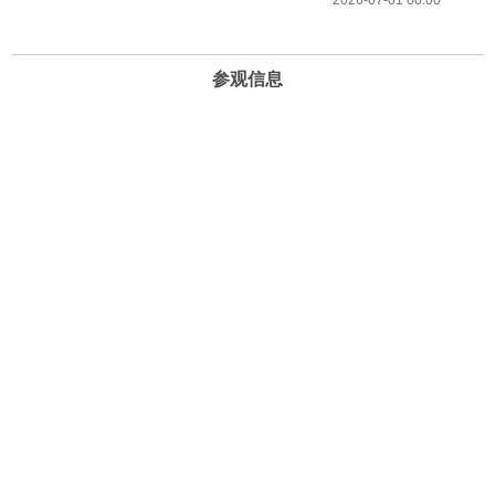
2026-07-01 00:00
参观信息
开放时间
周一至周日 10:00-22:00 （21:30停止进场）
地址
北京市海淀区复兴路69号华熙LIVE·五棵松
电话和邮箱
13240806818（客服）
info@timesartmuseum.com
Copyright © 2016北京时代美术馆 All Right Reserved
京ICP备14008817号-1
Powered by kbyun.com
技术支持：快帮云