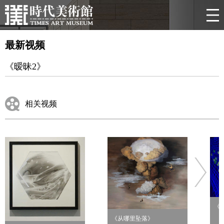
最新视频
《暧昧2》
相关视频
《
《从哪里坠落》