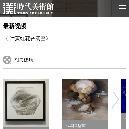
最新视频
《 叶蒸红花香满空》
相关视频
《
《从哪里坠落》