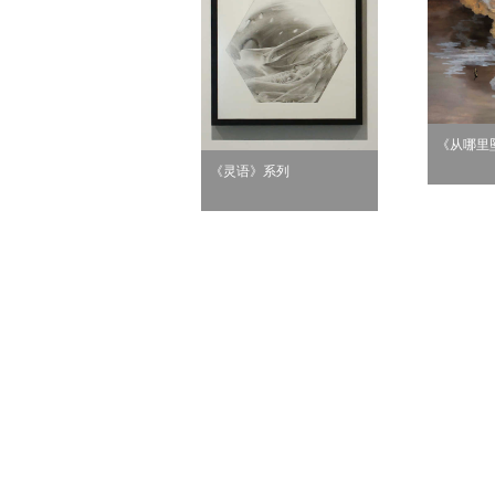
《从哪里
《灵语》系列
无题6》