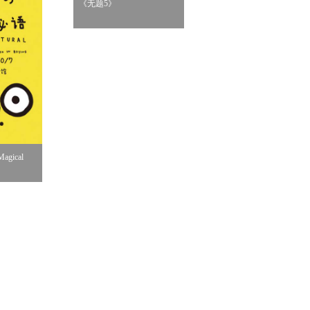
《无题5》
《桌边女孩》
gical