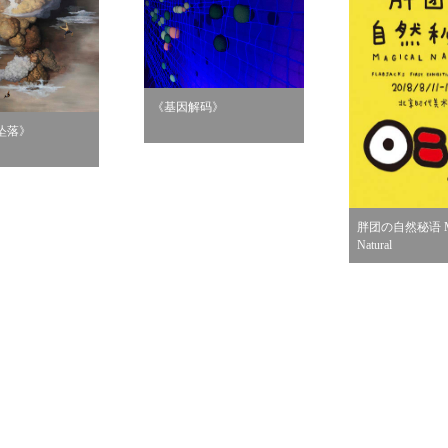
《基因解码》
坠落》
胖团の自然秘语 Ma
Natural