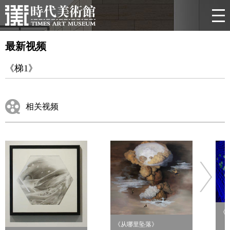
最新视频
《梯1》
相关视频
《
《从哪里坠落》