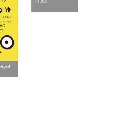
《无题5》
《桌边女孩》
gical