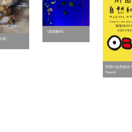
《基因解码》
坠落》
胖团の自然秘语 Ma
Natural