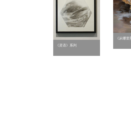
《从哪里
《灵语》系列
无题6》