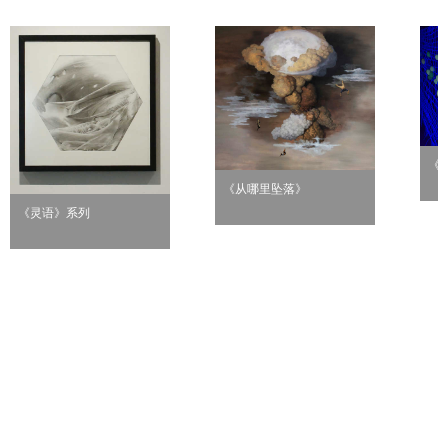
《
《从哪里坠落》
《灵语》系列