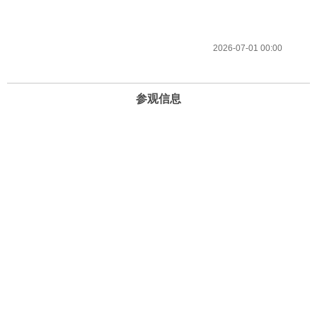
2026-07-01 00:00
参观信息
开放时间
周一至周日 10:00-22:00 （21:30停止进场）
地址
北京市海淀区复兴路69号华熙LIVE·五棵松
电话和邮箱
13240806818（客服）
info@timesartmuseum.com