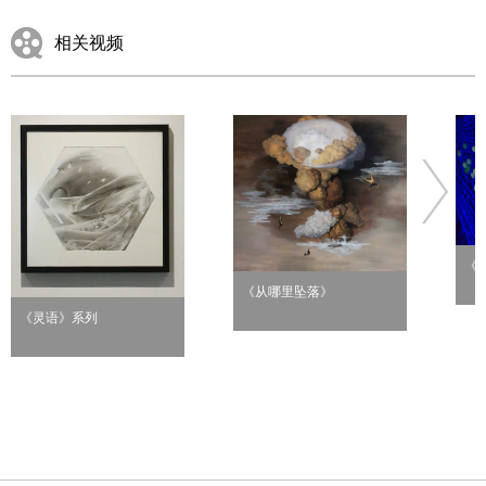
相关视频
《
《从哪里坠落》
《灵语》系列