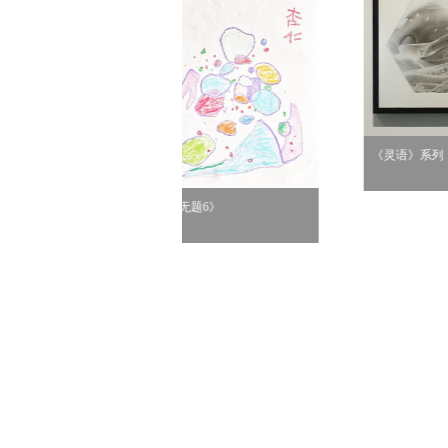
《从哪里
《灵语》系列
无题6》