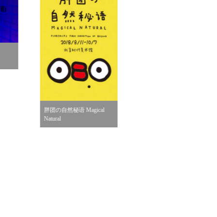
《无题5》
《桌边女孩》
gical