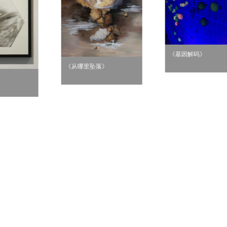
《基因解码》
坠落》
胖团の自然秘语 Ma
Natural