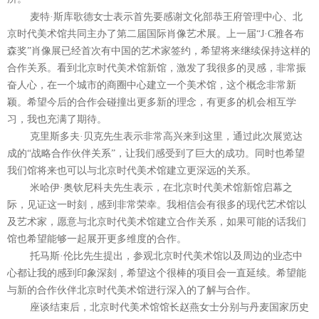
麦特
·
斯库歌德女士表示首先要感谢文化部恭王府管理中心、北
京时代美术馆共同主办了第二届国际肖像艺术展。上一届
“J·C
雅各布
森奖
”
肖像展已经首次有中国的艺术家签约，希望将来继续保持这样的
合作关系。看到北京时代美术馆新馆，激发了我很多的灵感，非常振
奋人心，在一个城市的商圈中心建立一个美术馆，这个概念非常新
颖。希望今后的合作会碰撞出更多新的理念，有更多的机会相互学
习，我也充满了期待。
克里斯多夫
·
贝克先生表示非常高兴来到这里，通过此次展览达
成的
“
战略合作伙伴关系
”
，让我们感受到了巨大的成功。同时也希望
我们馆将来也可以与北京时代美术馆建立更深远的关系。
米哈伊
·
奥钦尼科夫先生表示，在北京时代美术馆新馆启幕之
际，见证这一时刻，感到非常荣幸。我相信会有很多的现代艺术馆以
及艺术家，愿意与北京时代美术馆建立合作关系，如果可能的话我们
馆也希望能够一起展开更多维度的合作。
托马斯
·
伦比先生提出，参观北京时代美术馆以及周边的业态中
心都让我的感到印象深刻，希望这个很棒的项目会一直延续。希望能
与新的合作伙伴北京时代美术馆进行深入的了解与合作。
座谈结束后，北京时代美术馆馆长赵燕女士分别与丹麦国家历史