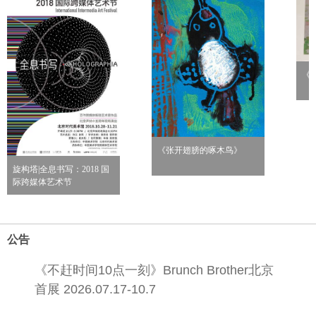
《
《张开翅膀的啄木鸟》
旋构塔|全息书写：2018 国
际跨媒体艺术节
公告
《不赶时间10点一刻》Brunch Brother北京
首展 2026.07.17-10.7