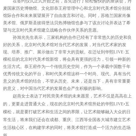
在签约仪式正式开始之前，首先进行了轻松愉快的的座谈会，丹
麦国家历史博物馆、文化部恭王府管理中心和北京时代美术馆分别就
馆际合作和未来展望展开了自由发言和讨论。同时，苏格兰国家肖像
美术馆、俄罗斯圣彼得堡法贝热博物馆也参与了该次讨论并表达了希
望与北京时代美术馆建立战略合作伙伴关系的意愿。
孙旭光先生表示，三家机构的合作已经有了非常悠久的历史和良
好的关系，北京时代美术馆对当代艺术的发展，对当代艺术家的发
现、培养、推广、展示做出了非常大的贡献。在迁址到华熙
LIVE·
五
棵松后的北京时代美术馆新馆，将会具有更强的活力，引领一种新的
生活方式。恭王府作为一个传统历史空间，作为一个承载中国数千年
优秀传统文化的平台，和时代美术馆这样一个时尚、现代、具有当代
意义的美术馆的结合，不管从历史、未来，还是当下，具有非常重要
的意义，对中国当代艺术的发展也会产生积极的影响。
赵燕女士表达了对民营美术馆的未来愿景，艺术不仅是高高在上
的，更要走进普通大众，现在的北京时代美术馆所处的华熙
LIVE•
五
棵松，就是要打破艺术和生活之间的界限，让艺术能够融入大众的日
常生活，将来我们还会在成都、重庆、江西等全国各大城市建立艺术
生活核心区，在构建学术的同时，将美术馆打造成一个活力的生态场
所。