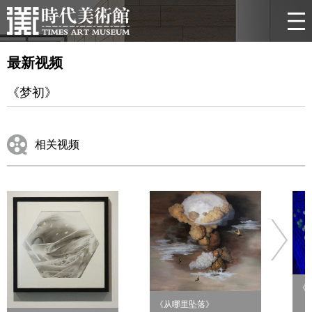
最新视频
《梦初》
相关视频
《
《从哪里坠落》