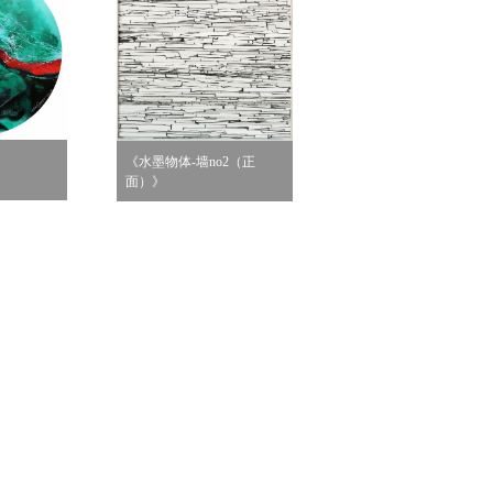
《水墨物体-墙no2（正
面）》
《无题6》