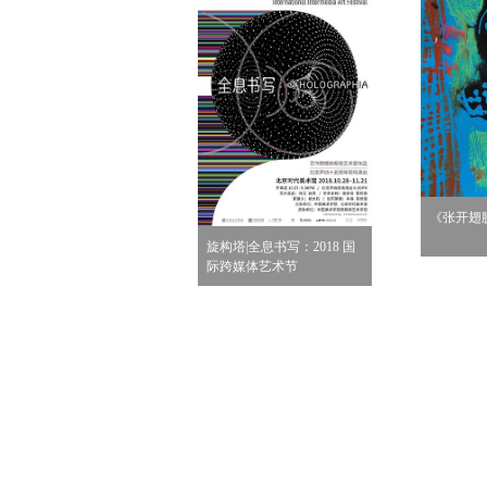
印记》 经文系列作品
局部）
《张开翅
旋构塔|全息书写：2018 国
际跨媒体艺术节