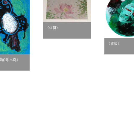
《红荷》
《新娘》
膀的啄木鸟》