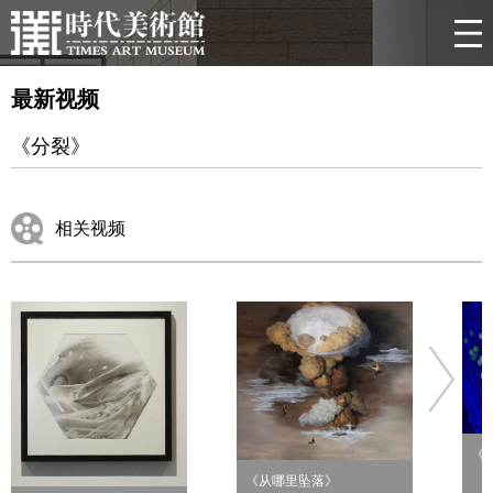
最新视频
《分裂》
相关视频
《
《从哪里坠落》