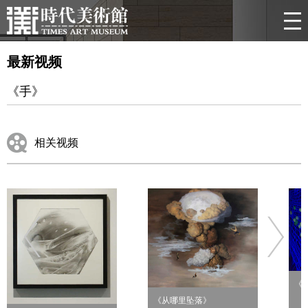
最新视频
《手》
相关视频
《
《从哪里坠落》