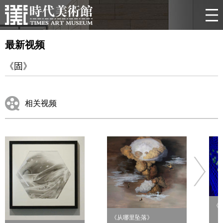
最新视频
《固》
相关视频
《
《从哪里坠落》