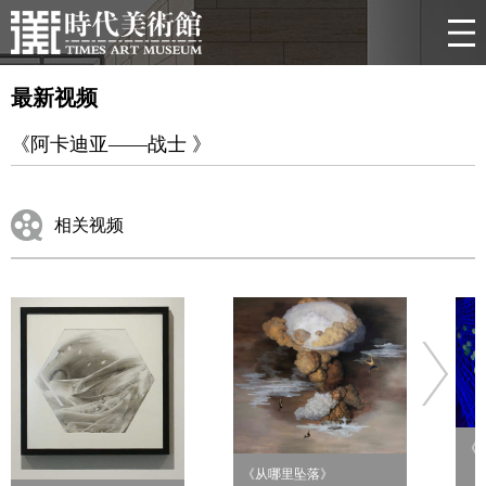
最新视频
《阿卡迪亚——战士 》
相关视频
《
《从哪里坠落》