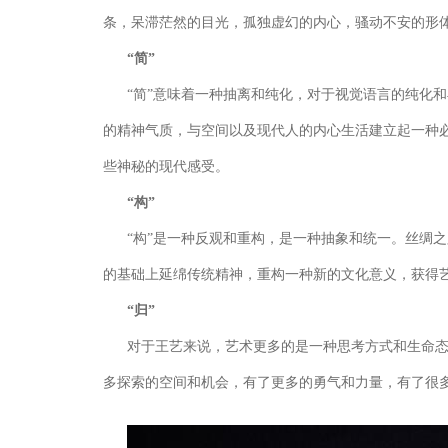
条，呆滞茫然的目光，孤独虚幻的内心，骚动不安的形
“简”
“简”意味着一种抽离和纯化，对于视觉语言的纯化
的精神气质，与空间以及现代人的内心生活建立起一种
些神秘的现代感受。
“构”
“构”是一种反观和重构，是一种抽象和统一。丝绸
的基础上延绵传统精神，重构一种新的文化意义，获得
“归”
对于王艺来说，艺术更多的是一种思考方式和生命态
多探索的空间和机会，有了更多的勇气和力量，有了很