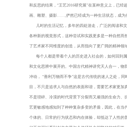
和反思的结果，“王艺2016研究展”在某种意义上，
画、雕塑、摄影……,俨然已经成为一种生活状态，成为
儿时的生活记忆，多年的四处游走，广泛的阅读和
各种新的视觉形式，这种尝试和实践更多是一种自然而然
了艺术家不同维度的创造，从而指向了更广阔的精神领
每个人都是带着个人的历史进入社会的，如何回到
和文化思辨中展开的。中国古代精神讲究天人合一，物
冲动， “善利万物而不争”这是古代传统的迷人之处，
目，不只是追求人与自然的表面和谐，需要艺术家更加
不是琐碎、冷漠的时代背景下分裂而又顽强的生命力、
艺更敏感地感知到了种种复杂多变的矛盾，因此，在当
个体的、日常的行为状态和内在体验，却抵达了人性的