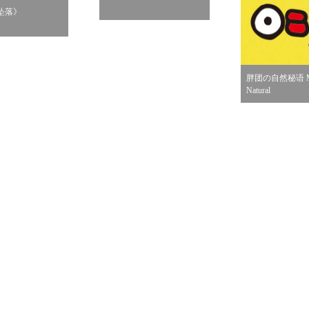
坠落》
胖团の自然秘语 Ma
Natural