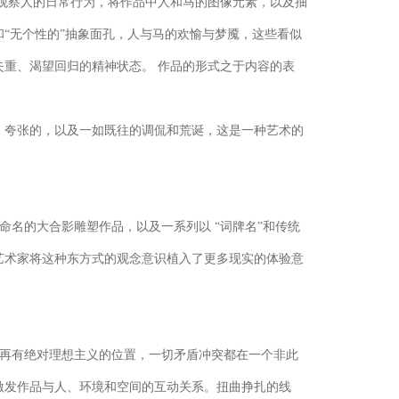
观察人的日常行为，将作品中人和马的图像元素，以及抽
“无个性的”抽象面孔，人与马的欢愉与梦魇，这些看似
重、渴望回归的精神状态。 作品的形式之于内容的表
、夸张的，以及一如既往的调侃和荒诞，这是一种艺术的
命名的大合影雕塑作品，以及一系列以 “词牌名”和传统
艺术家将这种东方式的观念意识植入了更多现实的体验意
不再有绝对理想主义的位置，一切矛盾冲突都在一个非此
激发作品与人、环境和空间的互动关系。扭曲挣扎的线