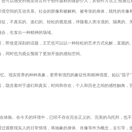
，还可以感受到视觉语言对于创作题材的微妙介入，从创作方法上,他通过
环境空间的互动关系。社会的群像和被解构、被夸张的身体，线性的肖像和
特征，不真实的、迷幻的、轻松的视觉感，伴随着人类冷漠的、隔离的、失
融合，生发出一种精神的场域。
而，即使是深刻的话题，王艺也可以以一种轻松的艺术方式化解，直观的
角，同时也为观众预留了更加开放的感知空间。
记忆、现实世界的种种表象，更带有强烈的象征性和精神强度。如以“茄子”
后，隐含着对于虚幻和真实，时间和存在，个人和历史之间的感性触角，
内在体验。在今天的环境中，已经不存在完全正义的、完美的乌托邦，也
通过观察现实人的日常情境，将抽象的身体、肖像等作为概念，去引导，