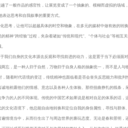
已经超越了一般作品的感官性，让展览变成了一个抽象的、模糊而虚拟的场
他表达思考和自我叙事的重要方式。
文化思考，让他可以超越具体的时空和物象，在多元的媒材中做有效的转
的精神“跨经验”过程，夹杂着诸如“传统和现代”、“个体与社会”等相互
域。
属于我们自身的文化本源去反观和寻找前进的动力，这是置于当下必须面
我两忘，是一种人归于自然，万物归于自身人格的抽象统一，而不是人与
同时，随着时代语境的变迁，传统精神也面临着是否会丧失反思能力和批
真诚地袒露他们的情感、意志以及各种人生体验。那些扭曲挣扎的线条，
抗争力的人的不同体现。传统的中国艺术如果说是相对自足的体系的话，
代的文化语境下，他总能自由地转换和定位自我的身份属性，寻找与群体
普遍情境当中，从而衍生出了与周边世界的亵玩态度。无论是春和景明，