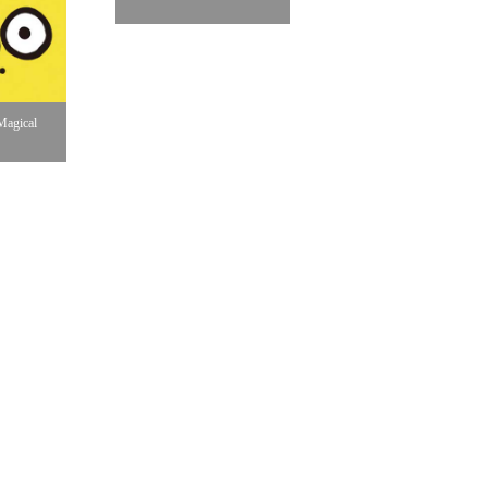
《桌边女孩》
gical