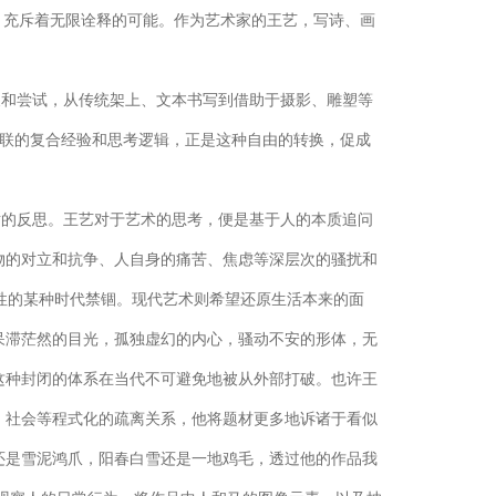
域，充斥着无限诠释的可能。作为艺术家的王艺，写诗、画
换和尝试，从传统架上、文本书写到借助于摄影、雕塑等
关联的复合经验和思考逻辑，正是这种自由的转换，促成
对的反思。王艺对于艺术的思考，便是基于人的本质追问
物的对立和抗争、人自身的痛苦、焦虑等深层次的骚扰和
判性的某种时代禁锢。现代艺术则希望还原生活本来的面
呆滞茫然的目光，孤独虚幻的内心，骚动不安的形体，无
这种封闭的体系在当代不可避免地被从外部打破。也许王
、社会等程式化的疏离关系，他将题材更多地诉诸于看似
还是雪泥鸿爪，阳春白雪还是一地鸡毛，透过他的作品我