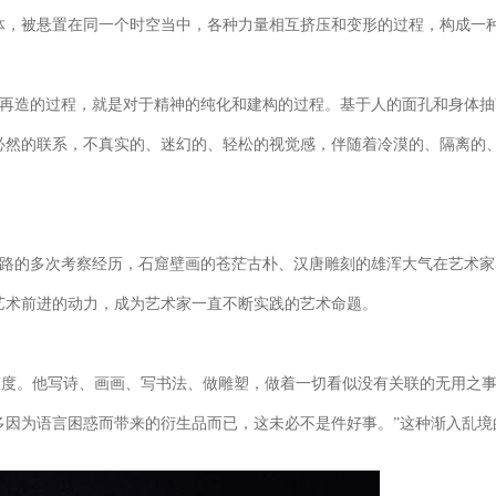
体，被悬置在同一个时空当中，各种力量相互挤压和变形的过程，构成一
和再造的过程，就是对于精神的纯化和建构的过程。基于人的面孔和身体
必然的联系，不真实的、迷幻的、轻松的视觉感，伴随着冷漠的、隔离的
之路的多次考察经历，石窟壁画的苍茫古朴、汉唐雕刻的雄浑大气在艺术
艺术前进的动力，成为艺术家一直不断实践的艺术命题。
度。他写诗、画画、写书法、做雕塑，做着一切看似没有关联的无用之事
多因为语言困惑而带来的衍生品而已，这未必不是件好事。”这种渐入乱境