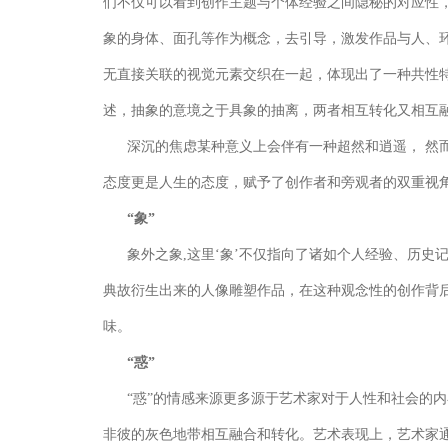
们不仅可以看到创作主题与个体经验之间隐秘的对应性
象的身体、面孔等作为概念，去引导，激发作品与人、
无直接关联的视觉元素交织在一起，体现出了一种共性
述，抽象的意境之于具象的抽离，两者相互转化又相互
深沉的焦虑某种意义上会伴有一种超然和逍遥， 然
态度更是人生的态度，赋予了创作者和旁观者的双重视
“象”
象外之象,这里‘象’不仅指向了诸如个人经验、历史
典故衍生出来的人像雕塑作品，在这种观念性的创作背
味。
“惑”
“惑”的情感来源更多源于艺术家对于人性和社会的
非彼的灰色地带相互融合和转化。艺术表现上，艺术家