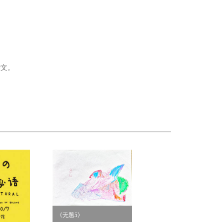
杂文。
《无题5》