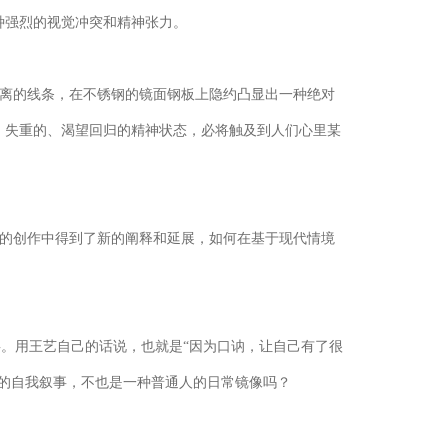
种强烈的视觉冲突和精神张力。
抽离的线条，在不锈钢的镜面钢板上隐约凸显出一种绝对
、失重的、渴望回归的精神状态，必将触及到人们心里某
家的创作中得到了新的阐释和延展，如何在基于现代情境
。用王艺自己的话说，也就是“因为口讷，让自己有了很
的自我叙事，不也是一种普通人的日常镜像吗？