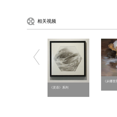
相关视频
《从哪里
《灵语》系列
无题6》