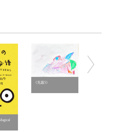
《无题5》
《桌边女孩》
gical