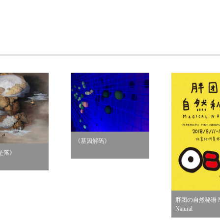
《基因解码》
坠落》
胖团の自然秘语 Ma
Natural