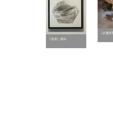
《从哪里
《灵语》系列
无题6》