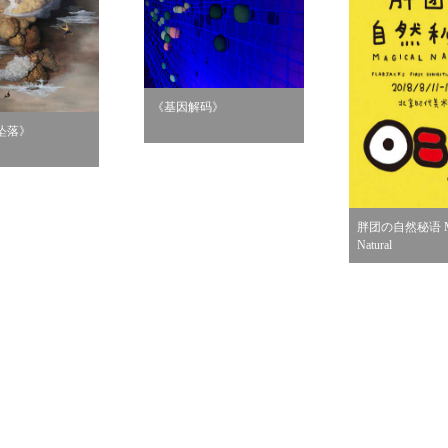
《基因解码》
坠落》
胖团の自然秘语 Ma
Natural