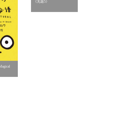
《无题5》
《桌边女孩》
gical