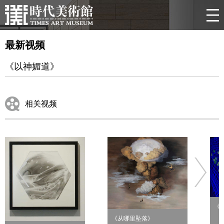
最新视频
《以神媚道》
相关视频
《
《从哪里坠落》