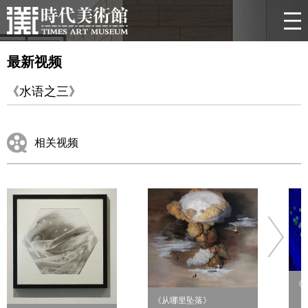
最新视频
《水语之三》
相关视频
《
《从哪里坠落》