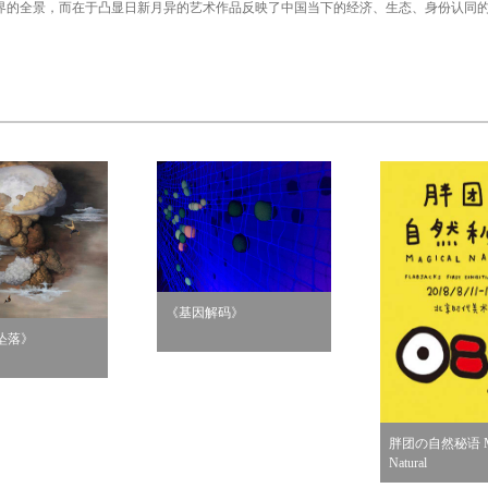
界的全景，而在于凸显日新月异的艺术作品反映了中国当下的经济、生态、身份认同
《基因解码》
坠落》
胖团の自然秘语 Ma
Natural