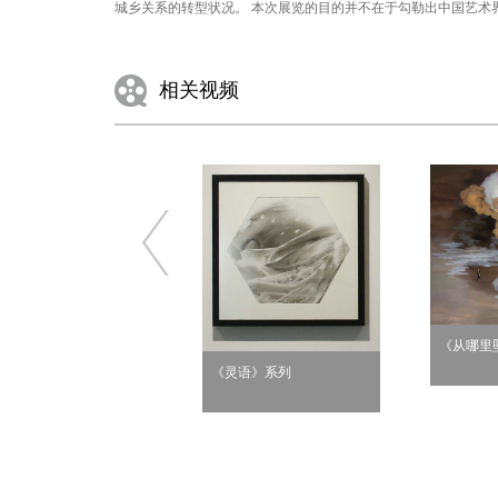
城乡关系的转型状况。 本次展览的目的并不在于勾勒出中国艺术
相关视频
《从哪里
《灵语》系列
无题6》