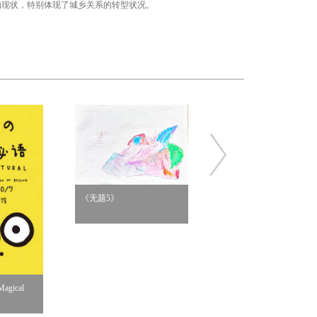
的现状，特别体现了城乡关系的转型状况。
《无题5》
《桌边女孩》
gical