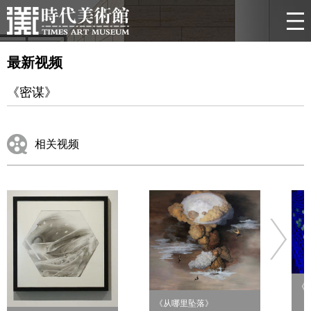
最新视频
《密谋》
相关视频
《
《从哪里坠落》