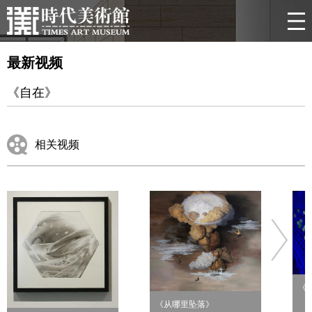
最新视频
《自在》
相关视频
《
《从哪里坠落》