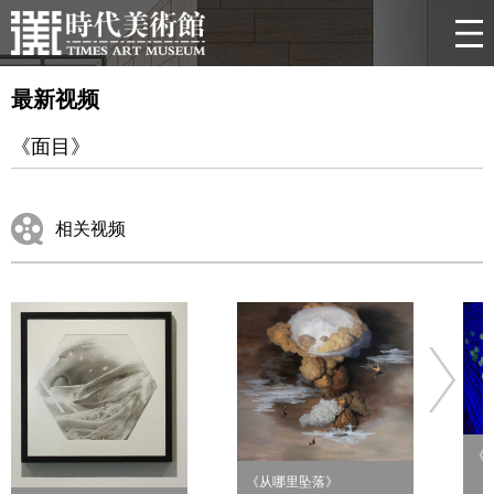
最新视频
《面目》
相关视频
《
《从哪里坠落》