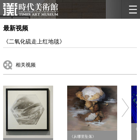
最新视频
《二氧化硫走上红地毯》
相关视频
《
《从哪里坠落》