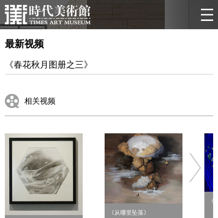
最新视频
《春花秋月图册之三》
相关视频
《
《从哪里坠落》