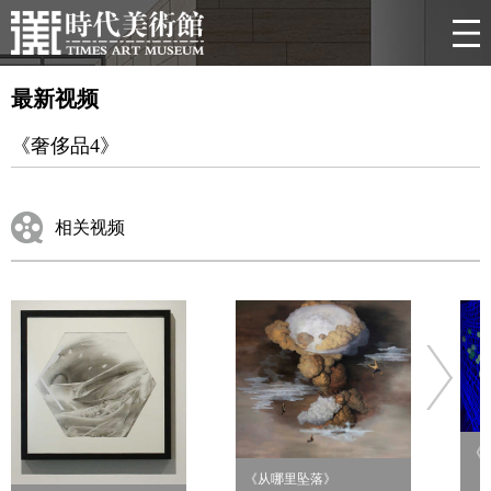
最新视频
《奢侈品4》
相关视频
《
《从哪里坠落》