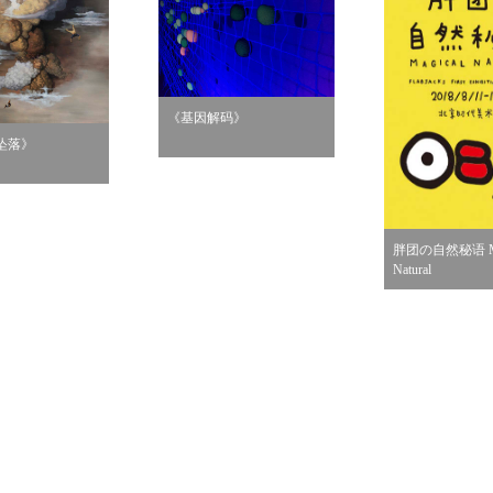
《基因解码》
坠落》
胖团の自然秘语 Ma
Natural