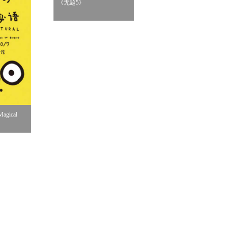
《无题5》
《桌边女孩》
gical