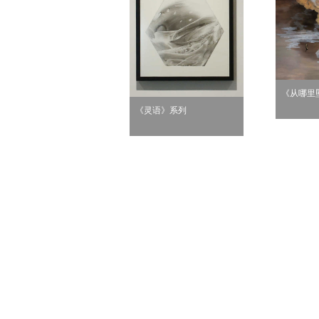
《从哪里
《灵语》系列
无题6》