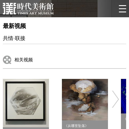
最新视频
共情·联接
相关视频
《
《从哪里坠落》