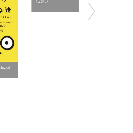
《无题5》
《桌边女孩》
gical