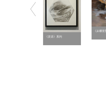
《从哪里
《灵语》系列
无题6》