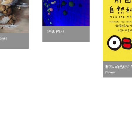
《基因解码》
坠落》
胖团の自然秘语 Ma
Natural